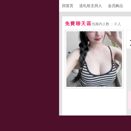
回首页
送礼给主持人
会员购点
免費聊天區
包厢内人数 ： 0 人