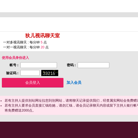
您即将进入 [
狄儿视讯聊天室
]
一对多视讯聊天 : 每分钟
5
点
一对一视讯聊天 : 每分钟
20
点
使用会员身份进入
帐号 :
密码 :
验证码 :
加入会员
若有主持人提供别站网址拉您到别网站，请将聊天记录提供我们，经查属实网站会免费赠送
若有主持人要求会员直接汇钱给她，请勿汇钱，请会员记录聊天内容或留下主持人银行帐
将免费赠送2000点。