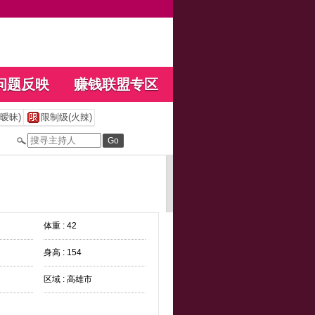
问题反映
赚钱联盟专区
暧昧)
限制级(火辣)
体重 : 42
身高 : 154
区域 : 高雄市