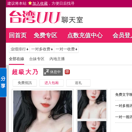
建议将本站
加入收藏
，方便日后找寻
回首页
免费专区
点数充值中心
会员登
业绩排行
一对多收费
一对一收费
全部在線
台妹专区
內地主播
超級大乃
休息中
免費視訊
进入包厢
送礼
免费文字聊
一对多视讯
一对一视讯