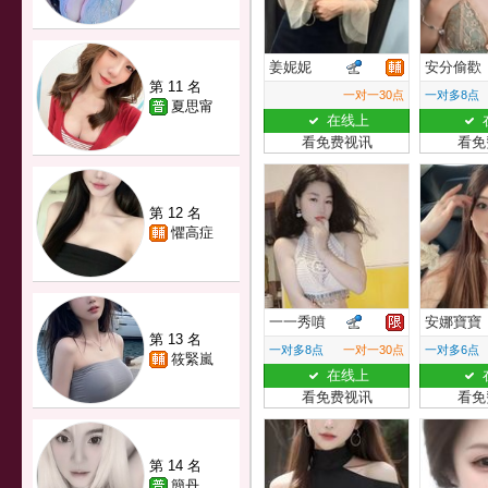
姜妮妮
安分偷歡
第 11 名
一对一30点
一对多8点
夏思甯
在线上
看免费视讯
看免
第 12 名
懼高症
一一秀噴
安娜寶寶
第 13 名
一对多8点
一对一30点
一对多6点
筱緊嵐
在线上
看免费视讯
看免
第 14 名
簡丹