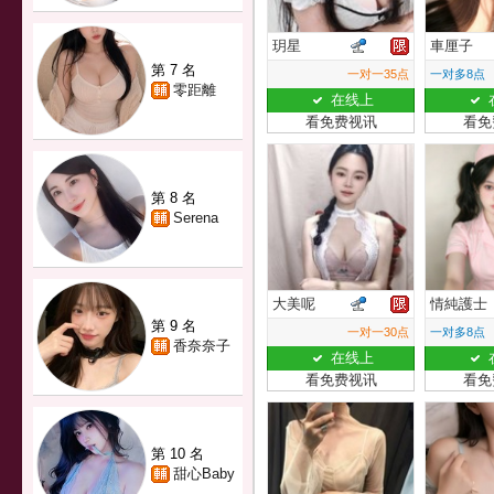
玥星
車厘子
第 7 名
一对一35点
一对多8点
零距離
在线上
看免费视讯
看免
第 8 名
Serena
大美呢
情純護士
第 9 名
一对一30点
一对多8点
香奈奈子
在线上
看免费视讯
看免
第 10 名
甜心Baby