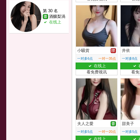
第 30 名
酒釀梨渦
在线上
小騷貨
井依
一对多6点
一对一35点
一对多8点
在线上
看免费视讯
看免
夫人之愛
甜美子
一对多5点
一对一20点
一对多5点
在线上